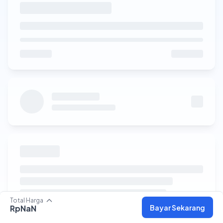
Total Harga
Bayar Sekarang
RpNaN