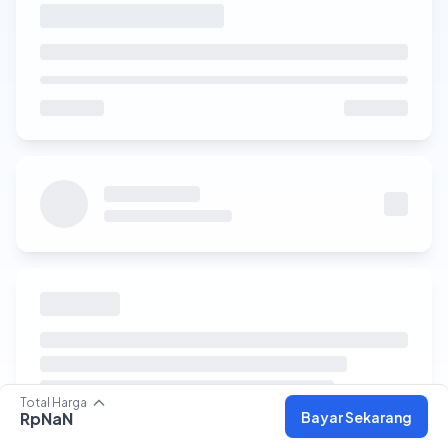
Total Harga
Bayar Sekarang
RpNaN