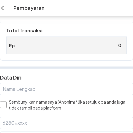
Pembayaran
Total Transaksi
Rp
Data Diri
Sembunyikan nama saya (Anonim) *Jika setuju doa anda juga
tidak tampil pada platform